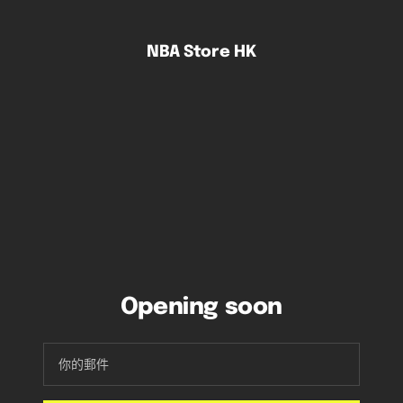
跳
到
NBA Store HK
內
容
Opening soon
你的郵件